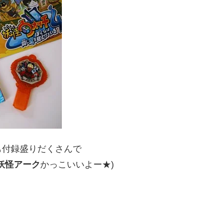
も付録盛りだくさんで
妖怪アーク
かっこいいよー★)