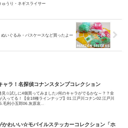
きゅうり・ネギスライサー
」ぬいぐるみ・パスケースなど買ったよー
のキャラ！名探偵コナンスタンプコレクション
発見☆試しに4個買ってみました♪何のキャラがでるかな～？？全
入ってる！【全18種ラインナップ】01.江戸川コナン02.江戸川
.毛利小五郎06.灰原哀...
がかわいい☆モバイルステッカーコレクション「ホ