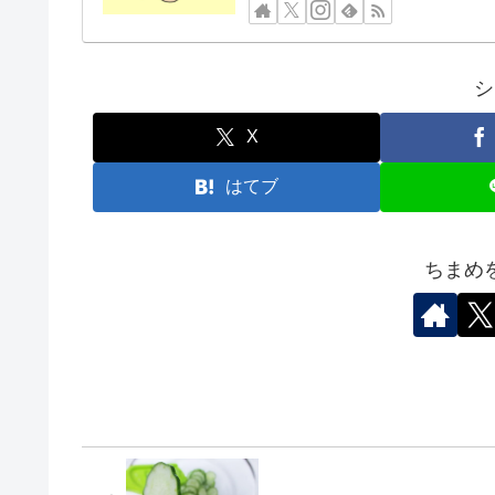
シ
X
はてブ
ちまめ